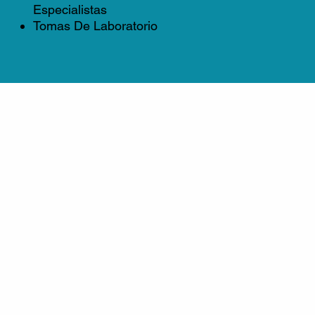
Especialistas
Tomas De Laboratorio
Más que un mercado, El Mercadito es un
espacio de empoderamiento comunitario,
orgullo cultural y oportunidad económica.