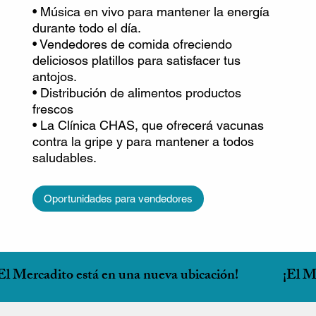
• Música en vivo para mantener la energía
durante todo el día.
• Vendedores de comida ofreciendo
deliciosos platillos para satisfacer tus
antojos.
• Distribución de alimentos productos
frescos
• La Clínica CHAS, que ofrecerá vacunas
contra la gripe y para mantener a todos
saludables.
Oportunidades para vendedores
El Mercadito está en una nueva ubicación!
¡El M